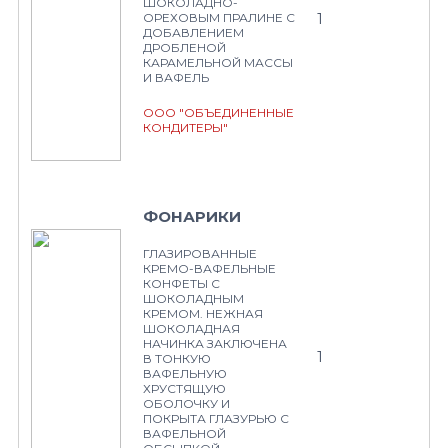
ШОКОЛАДНО-
1
ОРЕХОВЫМ ПРАЛИНЕ С
ДОБАВЛЕНИЕМ
ДРОБЛЕНОЙ
КАРАМЕЛЬНОЙ МАССЫ
И ВАФЕЛЬ
ООО "ОБЪЕДИНЕННЫЕ
КОНДИТЕРЫ"
ФОНАРИКИ
ГЛАЗИРОВАННЫЕ
КРЕМО-ВАФЕЛЬНЫЕ
КОНФЕТЫ С
ШОКОЛАДНЫМ
КРЕМОМ. НЕЖНАЯ
ШОКОЛАДНАЯ
НАЧИНКА ЗАКЛЮЧЕНА
1
В ТОНКУЮ
ВАФЕЛЬНУЮ
ХРУСТЯЩУЮ
ОБОЛОЧКУ И
ПОКРЫТА ГЛАЗУРЬЮ С
ВАФЕЛЬНОЙ