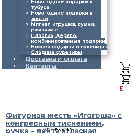
Новогодние подарки в
тубусе
Новогодние подарки в
жести
Мягкая игрушка, сумки,
рюкзаки с …
Пластик, дерево,
комбинированные подарки
Бизнес подарки и сувениры
Сладкие сувениры
Доставка и оплата
Контакты
0
Фигурная жесть «Игогоша» с
конгревным тиснением,
Количество
ручка – лента атласная