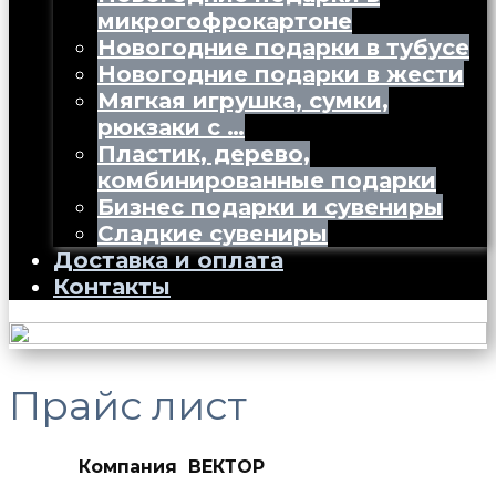
микрогофрокартоне
Новогодние подарки в тубусе
Новогодние подарки в жести
Мягкая игрушка, сумки,
рюкзаки с …
Пластик, дерево,
комбинированные подарки
Бизнес подарки и сувениры
Сладкие сувениры
Доставка и оплата
Контакты
Прайс лист
Компания ВЕКТОР